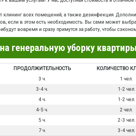
» к вашим услугам! У нас доступная стоимость и отличное 
ит клининг всех помещений, а также дезинфекция. Дополн
ов, если в этом есть необходимость. Вы сами может выбр
будут вовремя и сразу примутся за работу, чтобы сэконо
а генеральную уборку квартиры
ПРОДОЛЖИТЕЛЬНОСТЬ
КОЛИЧЕСТВО К
3 ч.
1 чел.
3-4 ч.
1-2 чел.
4 ч.
1-2 чел.
4-5 ч.
2 чел.
5 ч.
2-3 чел.
7 ч.
3-4 чел.