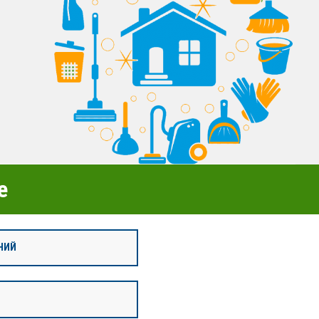
е
НИЙ