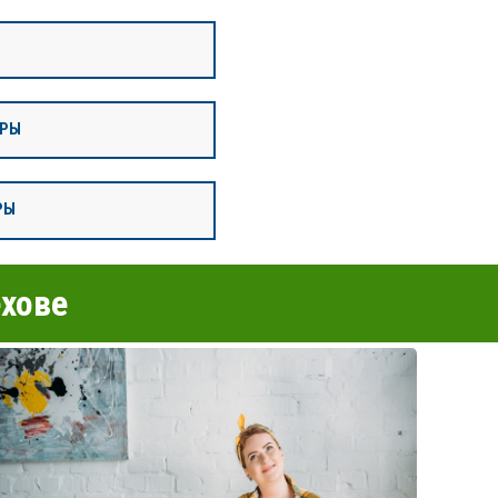
ИРЫ
РЫ
хове