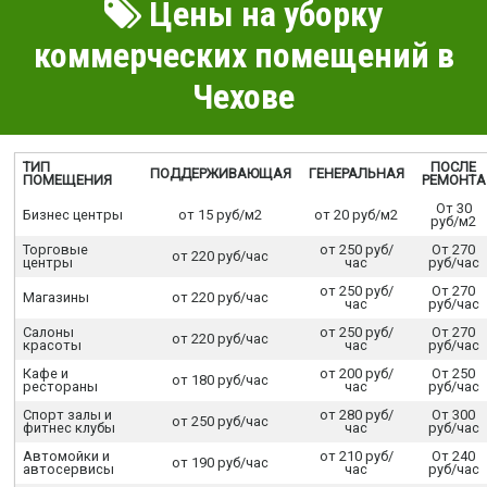
Цены на уборку
коммерческих помещений в
Чехове
ТИП
ПОСЛЕ
ПОДДЕРЖИВАЮЩАЯ
ГЕНЕРАЛЬНАЯ
ПОМЕЩЕНИЯ
РЕМОНТА
От 30
Бизнес центры
от 15 руб/м2
от 20 руб/м2
руб/м2
Торговые
от 250 руб/
От 270
от 220 руб/час
центры
час
руб/час
от 250 руб/
От 270
Магазины
от 220 руб/час
час
руб/час
Салоны
от 250 руб/
От 270
от 220 руб/час
красоты
час
руб/час
Кафе и
от 200 руб/
От 250
от 180 руб/час
рестораны
час
руб/час
Спорт залы и
от 280 руб/
От 300
от 250 руб/час
фитнес клубы
час
руб/час
Автомойки и
от 210 руб/
От 240
от 190 руб/час
автосервисы
час
руб/час