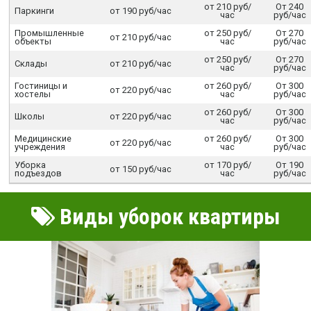
от 210 руб/
От 240
Паркинги
от 190 руб/час
час
руб/час
Промышленные
от 250 руб/
От 270
от 210 руб/час
объекты
час
руб/час
от 250 руб/
От 270
Склады
от 210 руб/час
час
руб/час
Гостиницы и
от 260 руб/
От 300
от 220 руб/час
хостелы
час
руб/час
от 260 руб/
От 300
Школы
от 220 руб/час
час
руб/час
Медицинские
от 260 руб/
От 300
от 220 руб/час
учреждения
час
руб/час
Уборка
от 170 руб/
От 190
от 150 руб/час
подъездов
час
руб/час
Виды уборок квартиры